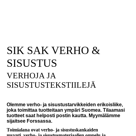
SIK SAK VERHO &
SISUSTUS
VERHOJA JA
SISUSTUSTEKSTIILEJÄ
Olemme verho- ja sisustustarvikkeiden erikoisliike,
joka toimittaa tuotteitaan ympäri Suomea. Tilaamasi
tuotteet saat helposti postin kautta. Myymälämme
sijaitsee Forssassa.
Toimialana ovat verho- ja sisustuskankaiden
myynti, verho- ja sisustusmateriaalien ompelu ja