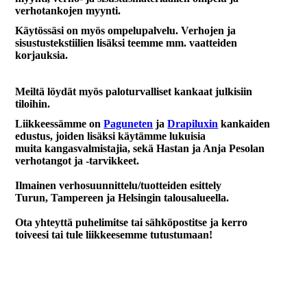
verhotankojen myynti.
Käytössäsi on myös ompelupalvelu. Verhojen ja
sisustustekstiilien lisäksi teemme mm. vaatteiden
korjauksia.
Meiltä löydät myös paloturvalliset kankaat julkisiin
tiloihin.
Liikkeessämme on
Paguneten
ja
Drapiluxin
kankaiden
edustus, joiden lisäksi käytämme lukuisia
muita kangasvalmistajia, sekä Hastan ja Anja Pesolan
verhotangot ja -tarvikkeet.
Ilmainen verhosuunnittelu/tuotteiden esittely
Turun, Tampereen ja Helsingin talousalueella.
Ota yhteyttä puhelimitse tai sähköpostitse ja kerro
toiveesi tai tule liikkeesemme tutustumaan!